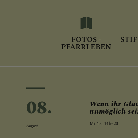
FOTOS -
STI
PFARRLEBEN
08.
Wenn ihr Glau
unmöglich sei
Mt 17, 14b–20
August