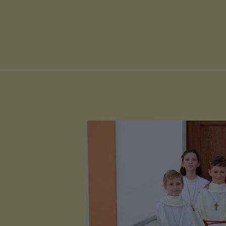
TODESFALL/
TODESANZEI
FRIEDHOFS
PUBLIKATIO