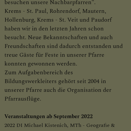
besuchen unsere Nachbarpfarren".
KONTAKT
Krems - St. Paul, Rohrendorf, Mautern,
Hollenburg, Krems - St. Veit und Paudorf
haben wir in den letzten Jahren schon
PFARRGRUPPEN
besucht. Neue Bekanntschaften und auch
Freundschaften sind dadurch entstanden und
Liturgiekreis
treue Gäste für Feste in unserer Pfarre
Frauenrunde
konnten gewonnen werden.
Zum Aufgabenbereich des
Kathol. Bildungswerk (KBW)
Bildungswerkleiters gehört seit 2004 in
unserer Pfarre auch die Organisation der
Pfarrausflüge.
ORTSKAPELLEN UND
IHRE GESCHICHTE
Veranstaltungen ab September 2022
2022 DI Michael Kistenich, MTh - Geografie &