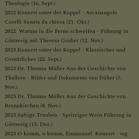
PFARRLEBEN FOTOS
Theologie (16. Sept.)
2022 Konzert unter der Kuppel - Arcanangelo
Corelli Sonata da chiesa (21. Okt.)
2022 Warum in die Ferne schweifen - Führung in
TODESFALL/BEGRÄBNIS
Göttweig mit Theresa Gruber (12. Nov.)
2023 Konzert unter der Kuppel - Klassisches und
Gemütliches (22. Sept.)
TODESANZEIGEN
2023 Dr. Thomas Müller Aus der Geschichte von
Thallern - Bilder und Dokumente von früher (7.
Nov.)
FRIEDHOFSORDNUNG
2023 Dr. Thomas Müller Aus der Geschichte von
Brunnkirchen (8. Nov.)
2023 Saftige Trauben - Spritziger Wein Führung in
PUBLIKATIONEN -
Göttweig (13. Dez.)
DOWNLOADBEREICH
2023 O komm, o komm, Emmanuel Konzert - wg