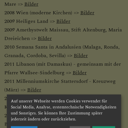
Mare =>
Bilder
2008 Wien (moderne Kirchen) =>
Bilder
2009 Heiliges Land =>
Bilder
2009 Amethystwelt Maissau,
Stift Altenburg,
Maria
Dreieichen =>
Bilder
2010 Semana Santa in Andalusien (Malaga, Ronda,
Granada, Cordoba, Sevilla) =>
Bilder
2011 Libanon (mit Damaskus) - gemeinsam mit der
Pfarre Wallsee-Sindelburg =>
Bilder
2011 Millenniumskirche Stattersdorf - Kreuzweg
(März) =>
Bilder
2011 Zentralfriedhof Wien, Lange Nacht der
Auf unserer Webseite werden Cookies verwendet für
Kirchen (Mai) =>
Bilder
Social Media, Analyse, systemtechnische Notwendigkeiten
und Sonstiges. Sie können Ihre Zustimmung später
2011 Sonderausstellung im Stift Göttweig -
jederzeit ändern oder zurückziehen.
Bildschöne Wachau (September) =>
Bilder