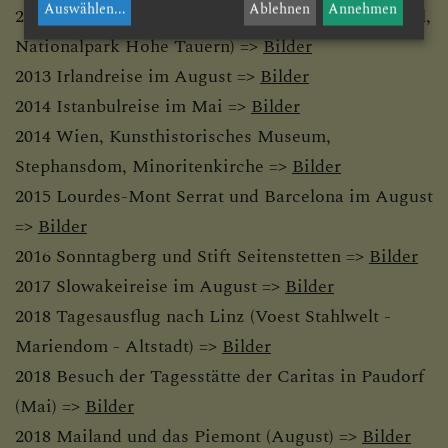
Auswählen
...
Ablehnen
Annehmen
2012 Pfarrausflug in den Pinzgau (Maria Kirchental,
Nationalpark Hohe Tauern) =>
Bilder
2013 Irlandreise im August =>
Bilder
2014 Istanbulreise im Mai =>
Bilder
2014 Wien, Kunsthistorisches Museum,
Stephansdom, Minoritenkirche =>
Bilder
2015 Lourdes-Mont Serrat und Barcelona im August
=>
Bilder
2016 Sonntagberg und Stift Seitenstetten =>
Bilder
2017 Slowakeireise im August =>
Bilder
2018 Tagesausflug nach Linz (Voest Stahlwelt -
Mariendom - Altstadt) =>
Bilder
2018 Besuch der Tagesstätte der Caritas in Paudorf
(Mai) =>
Bilder
2018 Mailand und das Piemont (August) =>
Bilder