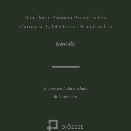
Röm.-kath. Pfarramt Brunnkirchen
TODESANZEIGEN
Pfarrgasse 4, 3506 Krems-Brunnkirchen
Kontakt
FRIEDHOFSORDNUNG
PUBLIKATIONEN -
DOWNLOADBEREICH
Impressum
Datenschutz
Anmelden
ARCHIV