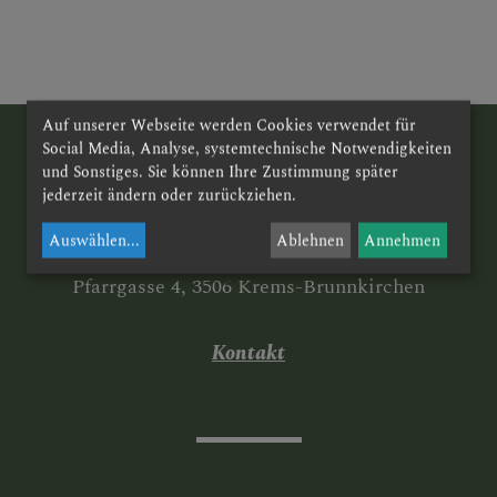
KONTAKT
PFARRGRUPPEN
Auf unserer Webseite werden Cookies verwendet für
Social Media, Analyse, systemtechnische Notwendigkeiten
und Sonstiges. Sie können Ihre Zustimmung später
jederzeit ändern oder zurückziehen.
ORTSKAPELLEN UND
Auswählen
...
Ablehnen
Annehmen
Röm.-kath. Pfarramt Brunnkirchen
IHRE GESCHICHTE
Pfarrgasse 4, 3506 Krems-Brunnkirchen
Kontakt
PFARRLEBEN FOTOS
TODESFALL/BEGRÄBNIS