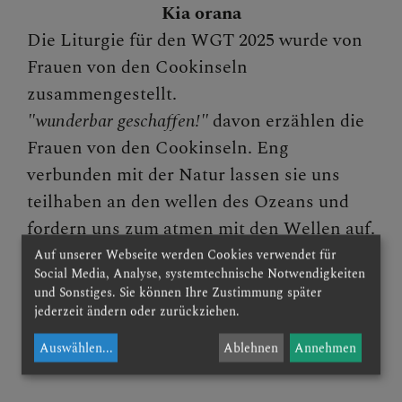
Kia orana
Pfarrausflüge - Bildungswerk
Die Liturgie für den WGT 2025 wurde von
Veranstaltungen
Frauen von den Cookinseln
zusammengestellt.
TODESFALL/BEGRÄBNIS
"wunderbar geschaffen!"
davon erzählen die
Frauen von den Cookinseln. Eng
verbunden mit der Natur lassen sie uns
TODESANZEIGEN
teilhaben an den wellen des Ozeans und
fordern uns zum atmen mit den Wellen auf.
Auf unserer Webseite werden Cookies verwendet für
Social Media, Analyse, systemtechnische Notwendigkeiten
Kia orana
- mit diesem Satz in der Maori-
FRIEDHOFSORDNUNG
und Sonstiges. Sie können Ihre Zustimmung später
Sprache begrüßen die Menschen einander
jederzeit ändern oder zurückziehen.
auf den Cookinseln.
Auswählen
...
Ablehnen
Annehmen
PUBLIKATIONEN -
DOWNLOADBEREICH