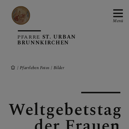
Menü
PFARRE
ST. URBAN
BRUNNKIRCHEN
PFARRTEAM
Pfarrleben Fotos
Bilder
PFARRE
Weltgebetstag
SAKRAMENTE
der Frauen