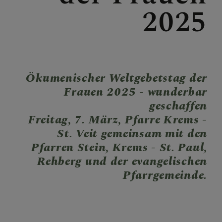
2025
KONTAKT
PFARRGRUPPEN
Ökumenischer Weltgebetstag der
Frauen 2025 - wunderbar
ORTSKAPELLEN UND
geschaffen
IHRE GESCHICHTE
Freitag, 7. März, Pfarre Krems -
St. Veit gemeinsam mit den
Pfarren Stein, Krems - St. Paul,
Rehberg und der evangelischen
PFARRLEBEN FOTOS
Pfarrgemeinde.
Bilder
Slider Galerien