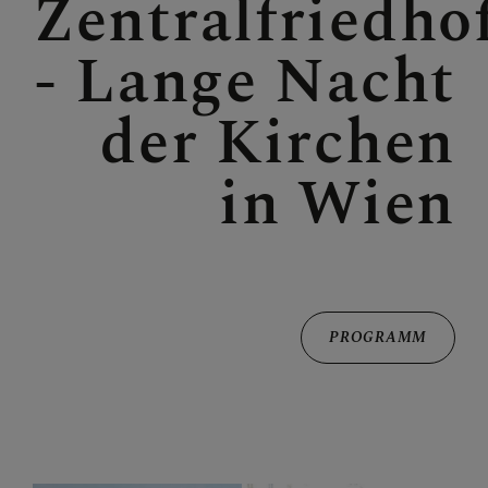
Zentralfriedho
KONTAKT
- Lange Nacht
der Kirchen
PFARRGRUPPEN
in Wien
ORTSKAPELLEN UND
IHRE GESCHICHTE
PROGRAMM
PFARRLEBEN FOTOS
Bilder
Slider Galerien