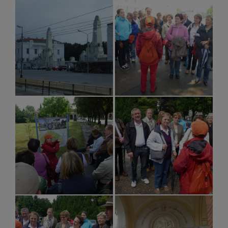
Pfarrausflüge - Bildungswerk
Veranstaltungen
TODESFALL/BEGRÄBNIS
TODESANZEIGEN
FRIEDHOFSORDNUNG
PUBLIKATIONEN -
DOWNLOADBEREICH